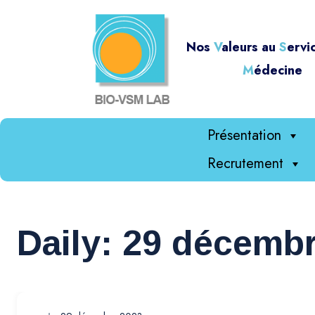
Nos
V
aleurs au
S
ervi
M
édecine
Présentation
Recrutement
Daily: 29 décemb