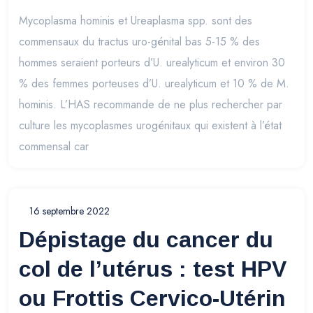
Mycoplasma hominis et Ureaplasma spp. sont des
commensaux du tractus uro-génital bas 5-15 % des
hommes seraient porteurs d’U. urealyticum et environ 30
% des femmes porteuses d’U. urealyticum et 10 % de M.
hominis. L’HAS recommande de ne plus rechercher par
culture les mycoplasmes urogénitaux qui existent à l’état
commensal car
16 septembre 2022
Dépistage du cancer du
col de l’utérus : test HPV
ou Frottis Cervico-Utérin